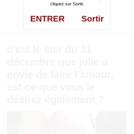
cliquez sur Sortir.
ENTRER
Sortir
c’est le soir du 31
décembre que julie a
envie de faire l’amour,
est-ce que vous le
désirez également ?