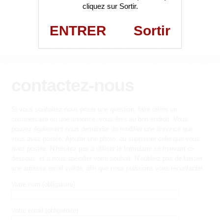
cliquez sur Sortir.
ENTRER
Sortir
contactez-nous
Si vous souhaitez nous poser une question, faire retirer un
commentaire ou une annonce, vous êtes au bon endroit. Vous
pouvez également nous demander de modifier une annonce que
vous avez postée. Ajouter une photo, ou supprimer celle que vous
avez postée. N’hésitez pas à utiliser le formulaire se trouvant ci-
dessous, et à nous spécifier votre souhait. N’oubliez pas de laisser
une adresse email valide, afin que nous puissions vous recontacter.
Votre nom (obligatoire)
Votre email (obligatoire)