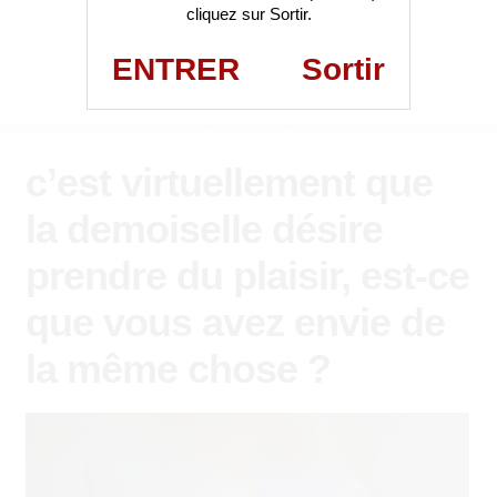
cliquez sur Sortir.
ENTRER
Sortir
c’est virtuellement que
la demoiselle désire
prendre du plaisir, est-ce
que vous avez envie de
la même chose ?