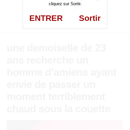
cliquez sur Sortir.
ENTRER
Sortir
une demoiselle de 23
ans recherche un
homme d’amiens ayant
envie de passer un
moment terriblement
chaud sous la couette