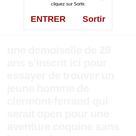
cliquez sur Sortir.
ENTRER
Sortir
une demoiselle de 28
ans s’inscrit ici pour
essayer de trouver un
jeune homme de
clermont-ferrand qui
serait open pour une
aventure coquine sans