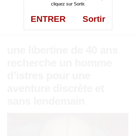
cliquez sur Sortir.
ENTRER
Sortir
une libertine de 40 ans
recherche un homme
d’istres pour une
aventure discrète et
sans lendemain